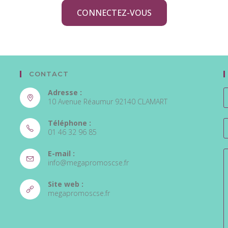
CONNECTEZ-VOUS
CONTACT
Adresse :
10 Avenue Réaumur 92140 CLAMART
Téléphone :
01 46 32 96 85
E-mail :
info@megapromoscse.fr
Site web :
megapromoscse.fr