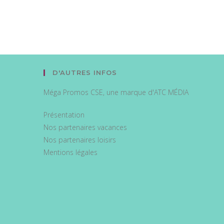
D'AUTRES INFOS
Méga Promos CSE, une marque d'ATC MÉDIA
Présentation
Nos partenaires vacances
Nos partenaires loisirs
Mentions légales