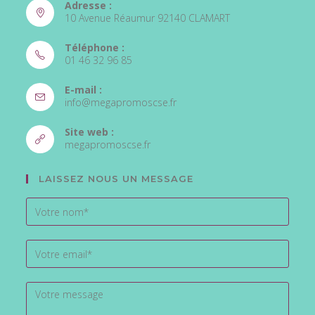
Adresse :
10 Avenue Réaumur 92140 CLAMART
Téléphone :
01 46 32 96 85
S’ouvre
E-mail :
dans
S’ouvre
info@megapromoscse.fr
votre
dans
votre
application
Site web :
application
S’ouvre
megapromoscse.fr
dans
un
LAISSEZ NOUS UN MESSAGE
nouvel
onglet