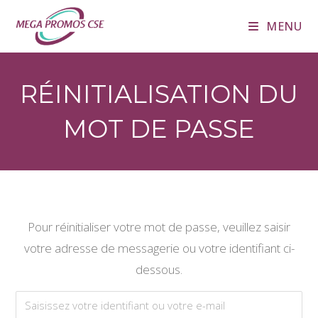
Skip
MENU
to
content
RÉINITIALISATION DU
MOT DE PASSE
Pour réinitialiser votre mot de passe, veuillez saisir
votre adresse de messagerie ou votre identifiant ci-
dessous.