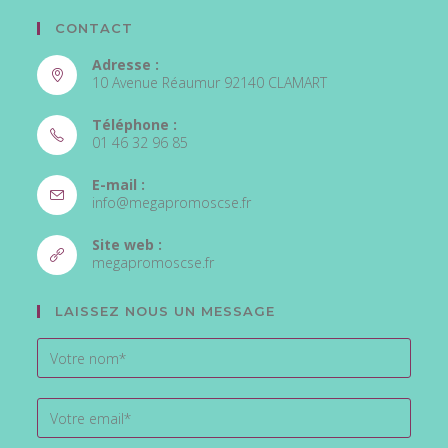
CONTACT
Adresse :
10 Avenue Réaumur 92140 CLAMART
Téléphone :
01 46 32 96 85
S’ouvre
E-mail :
dans
S’ouvre
info@megapromoscse.fr
votre
dans
votre
application
Site web :
application
S’ouvre
megapromoscse.fr
dans
un
LAISSEZ NOUS UN MESSAGE
nouvel
onglet