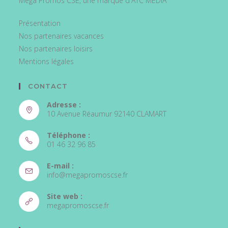
Méga Promos CSE, une marque d'ATC MÉDIA
Présentation
Nos partenaires vacances
Nos partenaires loisirs
Mentions légales
CONTACT
Adresse :
10 Avenue Réaumur 92140 CLAMART
Téléphone :
01 46 32 96 85
S’ouvre
E-mail :
dans
S’ouvre
info@megapromoscse.fr
votre
dans
votre
application
Site web :
application
S’ouvre
megapromoscse.fr
dans
un