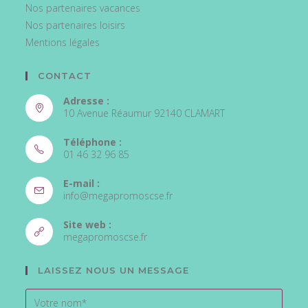
Nos partenaires vacances
Nos partenaires loisirs
Mentions légales
CONTACT
Adresse :
10 Avenue Réaumur 92140 CLAMART
Téléphone :
01 46 32 96 85
S’ouvre
E-mail :
dans
S’ouvre
info@megapromoscse.fr
votre
dans
votre
application
Site web :
application
S’ouvre
megapromoscse.fr
dans
un
LAISSEZ NOUS UN MESSAGE
nouvel
onglet