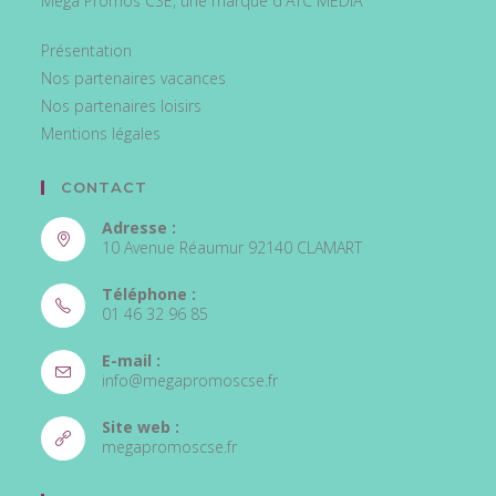
Méga Promos CSE, une marque d'ATC MÉDIA
Présentation
Nos partenaires vacances
Nos partenaires loisirs
Mentions légales
CONTACT
Adresse :
10 Avenue Réaumur 92140 CLAMART
Téléphone :
01 46 32 96 85
S’ouvre
E-mail :
dans
S’ouvre
info@megapromoscse.fr
votre
dans
votre
application
Site web :
application
S’ouvre
megapromoscse.fr
dans
un