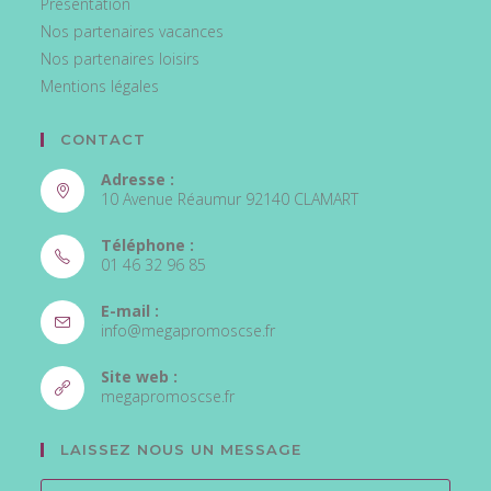
Présentation
Nos partenaires vacances
Nos partenaires loisirs
Mentions légales
CONTACT
Adresse :
10 Avenue Réaumur 92140 CLAMART
Téléphone :
01 46 32 96 85
S’ouvre
E-mail :
dans
S’ouvre
info@megapromoscse.fr
votre
dans
votre
application
Site web :
application
S’ouvre
megapromoscse.fr
dans
un
LAISSEZ NOUS UN MESSAGE
nouvel
onglet