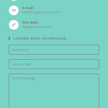
S’ouvre
E-mail :
dans
S’ouvre
info@megapromoscse.fr
votre
dans
votre
application
Site web :
application
S’ouvre
megapromoscse.fr
dans
un
LAISSEZ NOUS UN MESSAGE
nouvel
onglet