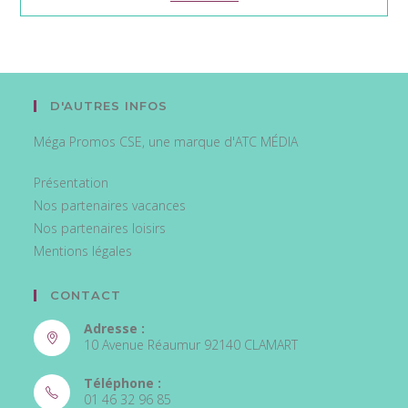
D'AUTRES INFOS
Méga Promos CSE, une marque d'ATC MÉDIA
Présentation
Nos partenaires vacances
Nos partenaires loisirs
Mentions légales
CONTACT
Adresse :
10 Avenue Réaumur 92140 CLAMART
Téléphone :
01 46 32 96 85