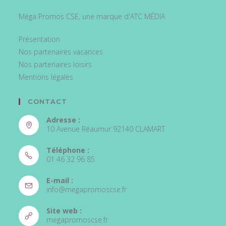
Méga Promos CSE, une marque d'ATC MÉDIA
Présentation
Nos partenaires vacances
Nos partenaires loisirs
Mentions légales
CONTACT
Adresse :
10 Avenue Réaumur 92140 CLAMART
Téléphone :
01 46 32 96 85
S’ouvre
E-mail :
dans
S’ouvre
info@megapromoscse.fr
votre
dans
votre
application
Site web :
application
S’ouvre
megapromoscse.fr