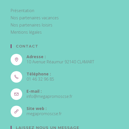
Présentation
Nos partenaires vacances
Nos partenaires loisirs
Mentions légales
CONTACT
Adresse :
10 Avenue Réaumur 92140 CLAMART
Téléphone :
01 46 32 96 85
S’ouvre
E-mail :
dans
S’ouvre
info@megapromoscse.fr
votre
dans
votre
application
Site web :
application
S’ouvre
megapromoscse.fr
dans
un
LAISSEZ NOUS UN MESSAGE
nouvel