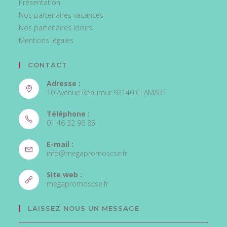
Présentation
Nos partenaires vacances
Nos partenaires loisirs
Mentions légales
CONTACT
Adresse :
10 Avenue Réaumur 92140 CLAMART
Téléphone :
01 46 32 96 85
S’ouvre
E-mail :
dans
S’ouvre
info@megapromoscse.fr
votre
dans
votre
application
Site web :
application
S’ouvre
megapromoscse.fr
dans
un
LAISSEZ NOUS UN MESSAGE
nouvel
onglet