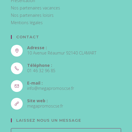
Présentation
Nos partenaires vacances
Nos partenaires loisirs
Mentions légales
CONTACT
Adresse :
10 Avenue Réaumur 92140 CLAMART
Téléphone :
01 46 32 96 85
S’ouvre
E-mail :
dans
S’ouvre
info@megapromoscse.fr
votre
dans
votre
application
Site web :
application
S’ouvre
megapromoscse.fr
dans
un
LAISSEZ NOUS UN MESSAGE
nouvel
onglet