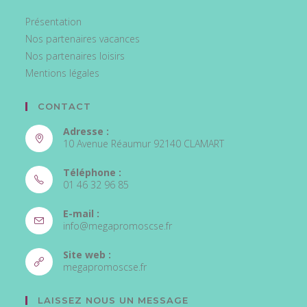
Présentation
Nos partenaires vacances
Nos partenaires loisirs
Mentions légales
CONTACT
Adresse :
10 Avenue Réaumur 92140 CLAMART
Téléphone :
01 46 32 96 85
S’ouvre
E-mail :
dans
S’ouvre
info@megapromoscse.fr
votre
dans
votre
application
Site web :
application
S’ouvre
megapromoscse.fr
dans
un
LAISSEZ NOUS UN MESSAGE
nouvel