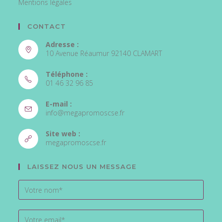
Mentions légales
CONTACT
Adresse :
10 Avenue Réaumur 92140 CLAMART
Téléphone :
01 46 32 96 85
S’ouvre
E-mail :
dans
S’ouvre
info@megapromoscse.fr
votre
dans
votre
application
Site web :
application
S’ouvre
megapromoscse.fr
dans
un
LAISSEZ NOUS UN MESSAGE
nouvel
onglet