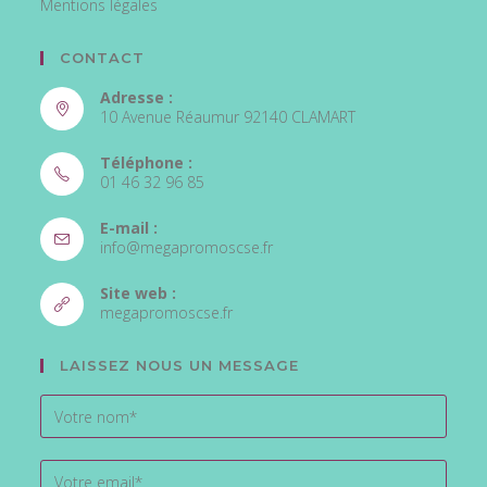
Mentions légales
CONTACT
Adresse :
10 Avenue Réaumur 92140 CLAMART
Téléphone :
01 46 32 96 85
S’ouvre
E-mail :
dans
S’ouvre
info@megapromoscse.fr
votre
dans
votre
application
Site web :
application
S’ouvre
megapromoscse.fr
dans
un
LAISSEZ NOUS UN MESSAGE
nouvel
onglet