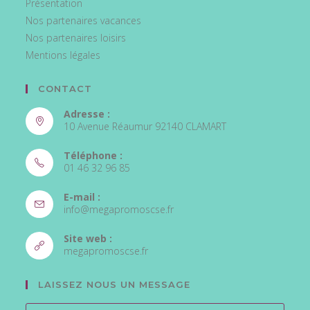
Présentation
Nos partenaires vacances
Nos partenaires loisirs
Mentions légales
CONTACT
Adresse :
10 Avenue Réaumur 92140 CLAMART
Téléphone :
01 46 32 96 85
S’ouvre
E-mail :
dans
S’ouvre
info@megapromoscse.fr
votre
dans
votre
application
Site web :
application
S’ouvre
megapromoscse.fr
dans
un
LAISSEZ NOUS UN MESSAGE
nouvel
onglet