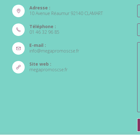
Adresse :
10 Avenue Réaumur 92140 CLAMART
Téléphone :
01 46 32 96 85
S’ouvre
E-mail :
dans
S’ouvre
info@megapromoscse.fr
votre
dans
votre
application
Site web :
application
S’ouvre
megapromoscse.fr
dans
un
nouvel
onglet