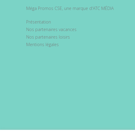
Méga Promos CSE, une marque d'ATC MÉDIA
Présentation
Nos partenaires vacances
Nos partenaires loisirs
Mentions légales