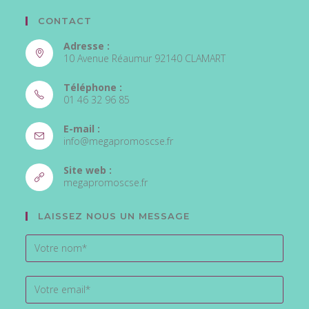
CONTACT
Adresse :
10 Avenue Réaumur 92140 CLAMART
Téléphone :
01 46 32 96 85
S’ouvre
E-mail :
dans
S’ouvre
info@megapromoscse.fr
votre
dans
votre
application
Site web :
application
S’ouvre
megapromoscse.fr
dans
un
LAISSEZ NOUS UN MESSAGE
nouvel
onglet